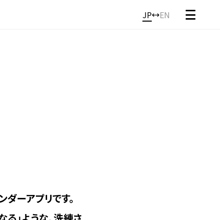
JP
EN
マンス）」｜月をまたぐ予定も片手
ンダーアプリです。
なる」ような、洗練さ