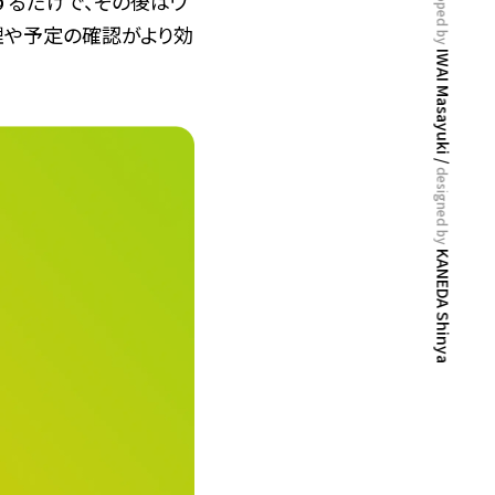
developed by
するだけで、その後はワ
理や予定の確認がより効
IWAI Masayuki /
designed by
KANEDA Shinya